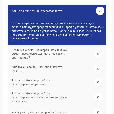
Какие документы вы предоставляете?
На этапе приема устройства на диагностику и последующий
ремонт вам будет предоставлен заказ-наряд с указанием страховых
обязательств на ваше устройство. Далее, после выполнения работ
по ремонту техники, вы получите акт выполненных работ и
гарантийный талон.
Я уже знаю в чем неисправность и какой
ремонт необходим. Для чего проводить
диагностику?
Мне нужен срочный ремонт. Сможете
сделать?
Я хочу, чтобы мое устройство
ремонтировали при мне.
Я хочу, чтобы мое устройство
ремонтировалось только оригинальными
запчастями.
Как я узнаю, что мое устройство готово?