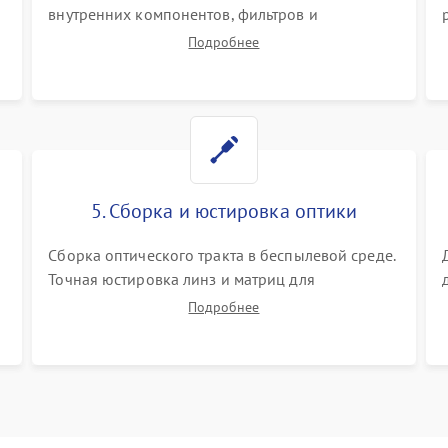
внутренних компонентов, фильтров и
вентиляторов от накопившейся пыли.
Подробнее
Визуальный осмотр блока питания, балласта
лампы и материнской платы на наличие
прогаров или вздутых элементов.
5. Сборка и юстировка оптики
Сборка оптического тракта в беспылевой среде.
Точная юстировка линз и матриц для
правильного сведения цветов и устранения
Подробнее
размытия. Надежное подключение всех
шлейфов, установка датчиков и закрытие
корпуса устройства.