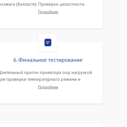
розжига (балласте). Проверка целостности
цветового колеса (DLP) или поляризаторов (LCD).
Подробнее
Тестирование DMD-чипа, датчиков температуры
и оптопар с помощью мультиметра и
осциллографа.
6. Финальное тестирование
Длительный прогон проектора под нагрузкой
для проверки температурного режима и
отсутствия перегрева. Оценка фокуса,
Подробнее
контрастности и цветопередачи на тестовых
таблицах. Проверка работы всех видеовходов и
кнопок управления.