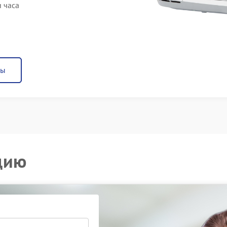
 часа
ны
цию