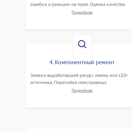
ошибок и реакции на пульт. Оценка качества
проекции, яркости лампы, наличия артефактов
Подробнее
(точки, пятна). Проверка работы системы
охлаждения по уровню шума вентиляторов.
4. Компонентный ремонт
Замена выработавшей ресурс лампы или LED-
источника. Перепайка неисправных
компонентов на платах. Замена DMD-чипа при
Подробнее
битых пикселях, установка нового цветового
колеса или восстановление сгоревших
поляризационных пленок.