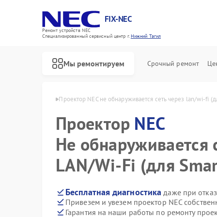
FIX-NEC
Ремонт устройств NEC
Специализированный cервисный центр г.
Нижний Тагил
Мы ремонтируем
Срочный ремонт
Це
EC в Нижнем Тагиле
Проектор NEC не обнаруживается сеть через lan/wi-fi (д
Проектор
NEC
Не обнаруживается с
LAN/Wi-Fi (для Smar
Бесплатная диагностика
даже при отказ
Привезем и увезем проектор NEC собствен
Гарантия на наши работы по ремонту прое