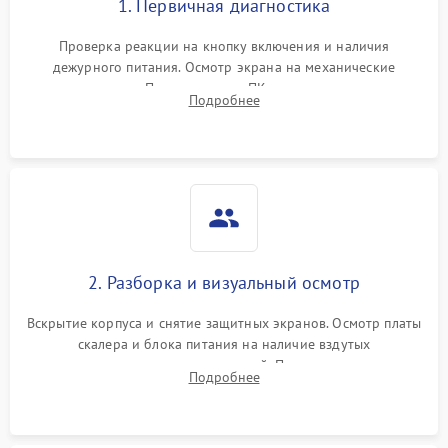
1. Первичная диагностика
Проверка реакции на кнопку включения и наличия
дежурного питания. Осмотр экрана на механические
повреждения. Подключение к ПК для оценки вывода
Подробнее
изображения, работы подсветки и выявления артефактов на
матрице.
2. Разборка и визуальный осмотр
Вскрытие корпуса и снятие защитных экранов. Осмотр платы
скалера и блока питания на наличие вздутых
конденсаторов, прогаров, окислений. Проверка надежности
Подробнее
контактов и целостности шлейфов матрицы.