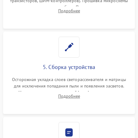
транзисторов, ШИМ-контроллеров). Прошивка микросхемы
памяти при программных сбоях. При поломке подсветки —
Подробнее
разборка матрицы и замена выгоревших светодиодов.
5. Сборка устройства
Осторожная укладка слоев светорассеивателя и матрицы
для исключения попадания пыли и появления засветов.
Надежное подключение шлейфов, фиксация плат и
Подробнее
аккуратное защелкивание пластикового корпуса монитора.