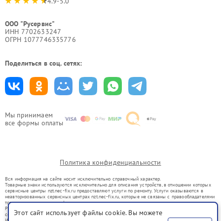
4.9-5.0
ООО "Русервис"
ИНН 7702633247
ОГРН 1077746335776
Поделиться в соц. сетях:
Мы принимаем
все формы оплаты
Политика конфиденциальности
Вся информация на сайте носит исключительно справочный характер.
Товарные знаки используются исключительно для описания устройств, в отношении которых
сервисные центры nzt.nec-fix.ru предоставляют услуги по ремонту. Услуги оказываются в
неавторизованных сервисных центрах nzt.nec-fix.ru, которые не связаны с правообладателями
товарных знаков или их официальными представителями.
Ремонт осуществляется для устройств, уже введенных в гражданский оборот в соответствии
Этот сайт использует файлы cookie. Вы можете
со статьей 1487 ГК РФ.
Использование товарных знаков не преследует цели индивидуализации услуг или введения