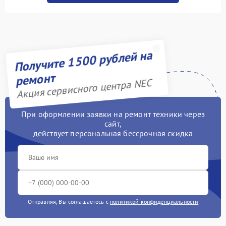
1400 рублей
подсветки
Ремонт подсветки
900 рублей
Замена разъёмов (HDMI,
Получите 1500 рублей на
1500 рублей
DVI, Дисплей порта)
ремонт
Акция сервисного центра NEC
При оформлении заявки на ремонт техники через
сайт,
действует персональная бессрочная скидка
Отправляя, Вы соглашаетесь с
политикой конфиденциальности