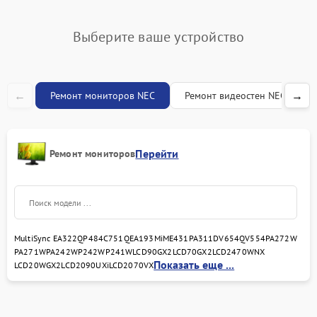
Выберите ваше устройство
←
→
Ремонт мониторов NEC
Ремонт видеостен NEC
Перейти
Ремонт мониторов
MultiSync EA322Q
P484
C751Q
EA193Mi
ME431
PA311D
V654Q
V554
PA272W
PA271W
PA242W
P242W
P241W
LCD90GX2
LCD70GX2
LCD2470WNX
Показать еще ...
LCD20WGX2
LCD2090UXi
LCD2070VX